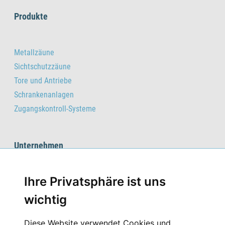
Produkte
Metallzäune
Sichtschutzzäune
Tore und Antriebe
Schrankenanlagen
Zugangskontroll-Systeme
Unternehmen
Ihre Privatsphäre ist uns
Startseite
Kontakt
wichtig
Impressum
Diese Website verwendet Cookies und
Datenschutz